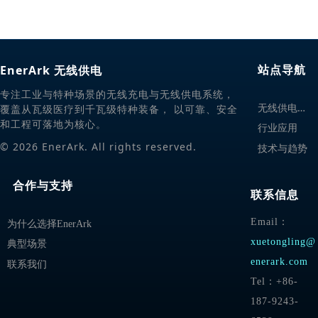
EnerArk 无线供电
站点导航
专注工业与特种场景的无线充电与无线供电系统，
无
线供电解决方案
覆盖从瓦级医疗到千瓦级特种装备， 以可靠、安全
和工程可落地为核心。
行业应用
© 2026 EnerArk. All rights reserved.
技术与趋势
合作与支持
联系信息
Email：
为什么选择EnerArk
xuetongling@
典型场景
enerark.com
联系我们
Tel：+86-
187-9243-